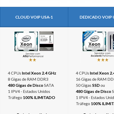
CLOUD VOIP USA-1
DEDICADO VOIP 
4 CPUs
Intel Xeon 2.4 GHz
4 CPUs
Intel Xeon 2
8 Gigas de RAM DDR3
16 Gigas de RAM D
480 Gigas de Disco
SATA
50 Gigas
SSD
ou
1 IPV4 - Estados Unidos
480 Gigas de Disco
S
Tráfego
100% ILIMITADO
1 IPV4 - Estados Uni
Tráfego
100% ILIMI