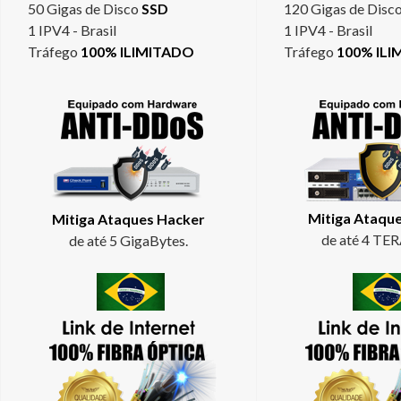
50 Gigas de Disco
SSD
120 Gigas de Disc
1 IPV4 - Brasil
1 IPV4 - Brasil
Tráfego
100% ILIMITADO
Tráfego
100% IL
Mitiga Ataqu
Mitiga Ataques Hacker
de até 4 TE
de até 5 GigaBytes.