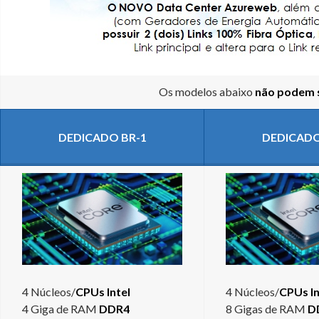
Os modelos abaixo
não podem s
DEDICADO BR-1
DEDICADO
4 Núcleos/
CPUs Intel
4 Núcleos/
CPUs In
4 Giga de RAM
DDR4
8 Gigas de RAM
D