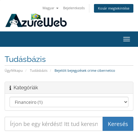
Magyar
Bejelentkezés
Kosár megtekintése
Váltá
a
navig
Tudásbázis
Ügyfélkapu
Tudásbázis
Bejelölt bejegyzések crime cibernetico
Kategóriák