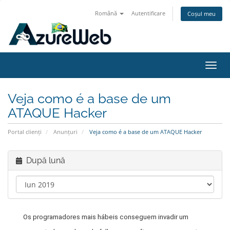
Română
Autentificare
Coșul meu
Navi
Toggl
Veja como é a base de um
ATAQUE Hacker
Portal clienți
Anunțuri
Veja como é a base de um ATAQUE Hacker
După lună
Os programadores mais hábeis conseguem invadir um