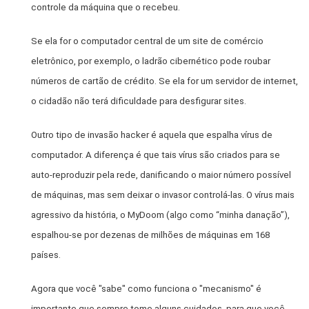
controle da máquina que o recebeu.
Se ela for o computador central de um site de comércio
eletrônico, por exemplo, o ladrão cibernético pode roubar
números de cartão de crédito. Se ela for um servidor de internet,
o cidadão não terá dificuldade para desfigurar sites.
Outro tipo de invasão hacker é aquela que espalha vírus de
computador. A diferença é que tais vírus são criados para se
auto-reproduzir pela rede, danificando o maior número possível
de máquinas, mas sem deixar o invasor controlá-las. O vírus mais
agressivo da história, o MyDoom (algo como “minha danação”),
espalhou-se por dezenas de milhões de máquinas em 168
países.
Agora que você "sabe" como funciona o "mecanismo" é
importante que sempre tome alguns cuidados, para que você