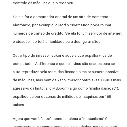
controle da máquina que o recebeu.
Se ela for o computador central de um site de comércio
eletrônico, por exemplo, o ladrão cibernético pode roubar
números de cartão de crédito. Se ela for um servidor de internet,
o cidadão não terá dificuldade para desfigurar sites.
Outro tipo de invasão hacker é aquela que espalha vírus de
computador. A diferença é que tais vírus são criados para se
auto-reproduzir pela rede, danificando o maior número possível
de máquinas, mas sem deixar o invasor controlá-las. O vírus mais
agressivo da história, o MyDoom (algo como “minha danação”),
espalhou-se por dezenas de milhões de máquinas em 168
países.
Agora que você "sabe" como funciona o "mecanismo" é
importante que sempre tome alguns cuidados, para que você