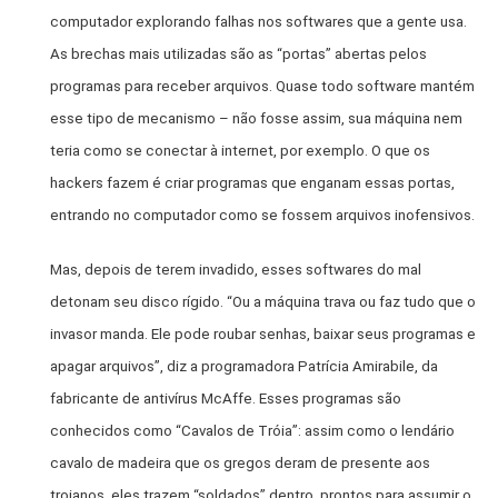
computador explorando falhas nos softwares que a gente usa.
As brechas mais utilizadas são as “portas” abertas pelos
programas para receber arquivos. Quase todo software mantém
esse tipo de mecanismo – não fosse assim, sua máquina nem
teria como se conectar à internet, por exemplo. O que os
hackers fazem é criar programas que enganam essas portas,
entrando no computador como se fossem arquivos inofensivos.
Mas, depois de terem invadido, esses softwares do mal
detonam seu disco rígido. “Ou a máquina trava ou faz tudo que o
invasor manda. Ele pode roubar senhas, baixar seus programas e
apagar arquivos”, diz a programadora Patrícia Amirabile, da
fabricante de antivírus McAffe. Esses programas são
conhecidos como “Cavalos de Tróia”: assim como o lendário
cavalo de madeira que os gregos deram de presente aos
troianos, eles trazem “soldados” dentro, prontos para assumir o