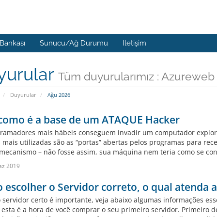
 Bankası
Sunucu/Ağ Durumu
İletişim
yurular
Tüm duyurularımız : Azureweb 
Duyurular
Ağu 2026
 como é a base de um ATAQUE Hacker
ramadores mais hábeis conseguem invadir um computador exploran
 mais utilizadas são as “portas” abertas pelos programas para re
 mecanismo – não fosse assim, sua máquina nem teria como se conec
az 2019
escolher o Servidor correto, o qual atenda a
o servidor certo é importante, veja abaixo algumas informações ess
 esta é a hora de você comprar o seu primeiro servidor. Primeiro 