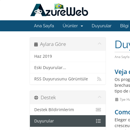
Ana Sayfa
Ürünler
Duyurular
Bilgi
Du
Aylara Göre
Haz 2019
Ana Sayfa
Eski Duyurular...
Veja
RSS Duyurusunu Görüntüle
Os prog
brechas
tipo de
Destek
7pe H
Destek Bildirimlerim
Como 
Eleger 
Duyurular
cresceu