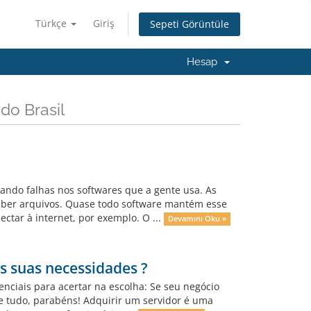
Türkçe
Giriş
Sepeti Görüntüle
Hesap
do Brasil
do falhas nos softwares que a gente usa. As
ceber arquivos. Quase todo software mantém esse
tar à internet, por exemplo. O ...
Devamını Oku »
s suas necessidades ?
enciais para acertar na escolha: Se seu negócio
de tudo, parabéns! Adquirir um servidor é uma