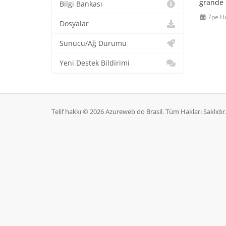
grande 
Bilgi Bankası
7pe H
Dosyalar
Sunucu/Ağ Durumu
Yeni Destek Bildirimi
Telif hakkı © 2026 Azureweb do Brasil. Tüm Hakları Saklıdır