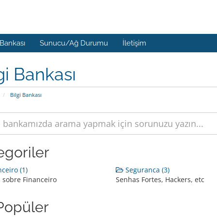
 Bankası
Sunucu/Ağ Durumu
İletişim
gi Bankası
Bilgi Bankası
egoriler
ceiro (1)
Seguranca (3)
 sobre Financeiro
Senhas Fortes, Hackers, etc
Popüler