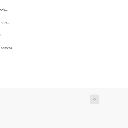
is...
 que...
...
começa...