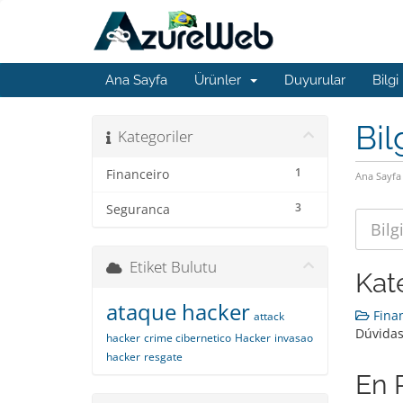
Ana Sayfa
Ürünler
Duyurular
Bilgi
Bil
Kategoriler
1
Financeiro
Ana Sayfa
3
Seguranca
Etiket Bulutu
Kat
ataque hacker
Finan
attack
Dúvidas
hacker
crime cibernetico
Hacker
invasao
hacker
resgate
En 