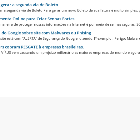
erar a segunda via de Boleto
 a segunda via de Boleto Para gerar um novo Boleto da sua fatura é muito simples, po
enta Online para Criar Senhas Fortes
maneira de proteger nossas informações na Internet é por meio de senhas seguras. Só
 do Google sobre site com Malwares ou Phising
site está com "ALERTA" de Segurança do Google, dizendo:1º exemplo : Perigo: Malware
s cobram RESGATE à empresas brasileiras.
ÍRUS vem causando um prejuízo milionário as maiores empresas do mundo e agora 
.