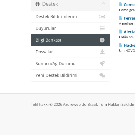
Destek
Como g
Como gerar
Destek Bildirimlerim
Ferram
A melhor 
Duyurular
Alerta
Então seu 
Bilgi Bankası
Hacker
Um NOVO V
Dosyalar
Sunucu/Ağ Durumu
Yeni Destek Bildirimi
Telif hakkı © 2026 Azureweb do Brasil. Tüm Hakları Saklıdır