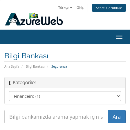
Türkçe
Giriş
Sepeti Görüntüle
Gezi
değiş
Bilgi Bankası
Ana Sayfa
Bilgi Bankası
Seguranca
Kategoriler