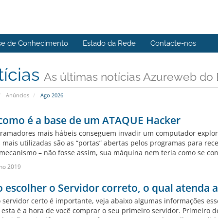
se de Conhecimento
Estado da Rede
Contacte-nos
tícias
As últimas notícias Azureweb do B
Anúncios
Ago 2026
 como é a base de um ATAQUE Hacker
ramadores mais hábeis conseguem invadir um computador exploran
 mais utilizadas são as “portas” abertas pelos programas para re
 mecanismo – não fosse assim, sua máquina nem teria como se conec
ho 2019
escolher o Servidor correto, o qual atenda a
o servidor certo é importante, veja abaixo algumas informações ess
 esta é a hora de você comprar o seu primeiro servidor. Primeiro 