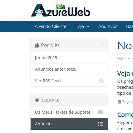
Área do Cliente
Loja
Anúncios
Ba
No
Por Mês
Junho 2019
Suporte
Anúncios anteriores...
Veja
Ver RSS Feed
Os prog
brechas
tipo de
Suporte
7q Jun
Os Meus Tickets de Suporte
Como 
Eleger 
Anúncios
cresceu