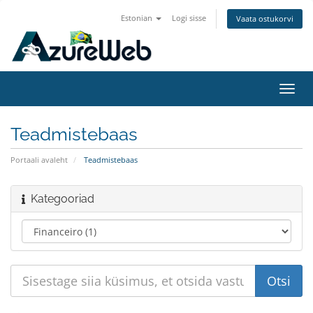
Estonian
Logi sisse
Vaata ostukorvi
Lülit
navig
Teadmistebaas
Portaali avaleht
Teadmistebaas
Kategooriad