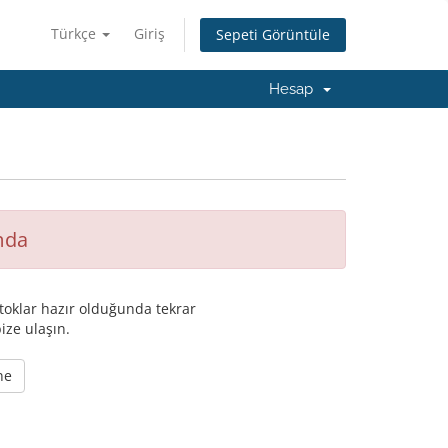
Türkçe
Giriş
Sepeti Görüntüle
Hesap
mda
oklar hazır olduğunda tekrar
ize ulaşın.
ne