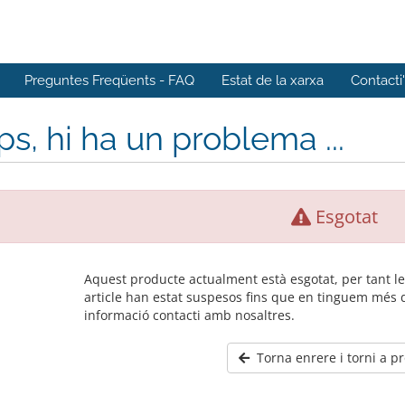
Preguntes Freqüents - FAQ
Estat de la xarxa
Contacti
s, hi ha un problema ...
Esgotat
Aquest producte actualment està esgotat, per tant 
article han estat suspesos fins que en tinguem més 
informació contacti amb nosaltres.
Torna enrere i torni a p