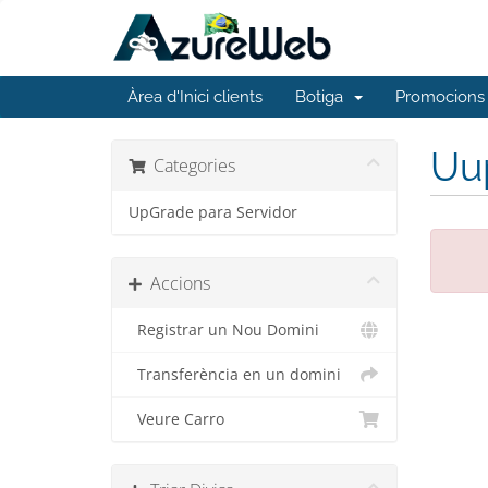
Àrea d'Inici clients
Botiga
Promocions
Uup
Categories
UpGrade para Servidor
Accions
Registrar un Nou Domini
Transferència en un domini
Veure Carro