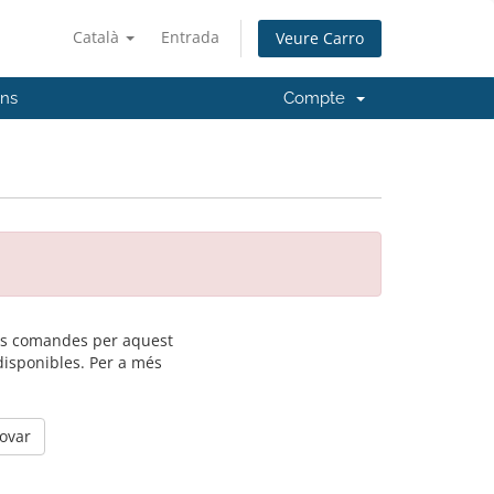
Català
Entrada
Veure Carro
'ns
Compte
les comandes per aquest
disponibles. Per a més
rovar