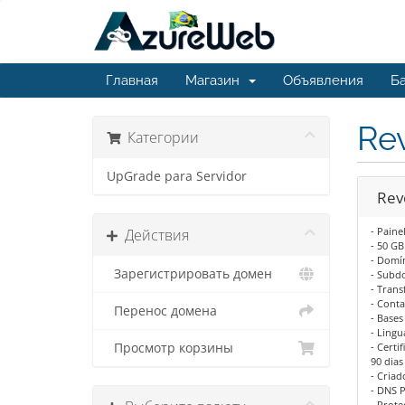
Главная
Магазин
Объявления
Ба
Re
Категории
UpGrade para Servidor
Rev
- Paine
Действия
- 50 GB
- Domí
Зарегистрировать домен
- Subd
- Trans
- Conta
Перенос домена
- Base
- Lingu
Просмотр корзины
- Certi
90 dias
- Criad
- DNS 
- Prot