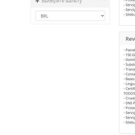
Выберите валюту
- Servi
- Servi
- Siteb
Reve
- Paine
- 150 G
- Domí
- Subd
- Trans
- Conta
- Base
- Lingu
- Certi
TODOS 
- Criad
- DNS 
- Prot
- Servi
- Servi
- Siteb