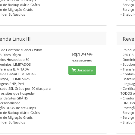
ço de Backup diário Grátis
- Serviço
ço de Migração Grátis
- Serviço
uilder Softaculos
- Sitebui
nda Linux III
Reve
l de Controle cPanel / Whm
- Painel
R$129.99
B Disco Rígico
- 250 GB 
nios Hospedado 50
- Domíni
ежемесячно
omínios ILIMITADOS
- Subdom
ferência ILIMITADA
- Transf
Заказать
s de E-Mail ILIMITADAS
- Contas
s MySQL ILIMITADAS
- Bases 
agens PHP, Perl
- Lingua
ficado SSL Grátis por 90 dias para
- Certifi
os sites que hospedar
TODOS os
or de Sites GRÁTIS
- Criador
Personalizado
- DNS Pe
eção DDOS de até 4Tbps
- Proteç
ço de Backup diário Grátis
- Serviço
ço de Migração Grátis
- Serviço
uilder Softaculos
- Sitebui