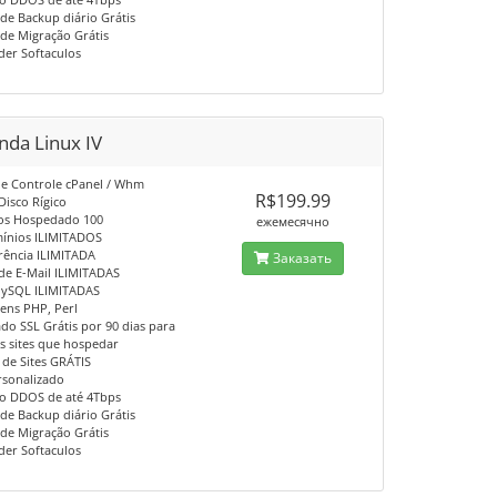
 de Backup diário Grátis
 de Migração Grátis
lder Softaculos
nda Linux IV
 de Controle cPanel / Whm
R$199.99
Disco Rígico
os Hospedado 100
ежемесячно
ínios ILIMITADOS
erência ILIMITADA
Заказать
 de E-Mail ILIMITADAS
MySQL ILIMITADAS
gens PHP, Perl
cado SSL Grátis por 90 dias para
 sites que hospedar
 de Sites GRÁTIS
rsonalizado
ão DDOS de até 4Tbps
 de Backup diário Grátis
 de Migração Grátis
lder Softaculos