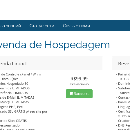
за знаний
Статус сети
Связь с нами
venda de Hospedagem
enda Linux I
Reven
l de Controle cPanel / Whm
- Painel
R$99.99
 Disco Rígico
- 100 GB 
nios Hospedado 30
- Domíni
ежемесячно
omínios ILIMITADOS
- Subdom
ferência ILIMITADA
- Transf
Заказать
s de E-Mail ILIMITADAS
- Contas
s MySQL ILIMITADAS
- Bases 
agens PHP, Perl
- Lingua
ficado SSL GRÁTIS p/ seu site por
- Certifi
TODOS os
or de Sites GRÁTIS
- Criador
Personalizado
- DNS Pe
eção DDOS de até 4Tbps
- Proteç