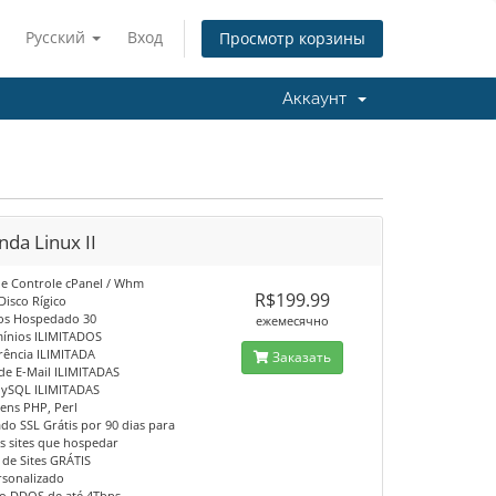
Русский
Вход
Просмотр корзины
Аккаунт
da Linux II
 de Controle cPanel / Whm
R$199.99
Disco Rígico
os Hospedado 30
ежемесячно
ínios ILIMITADOS
erência ILIMITADA
Заказать
 de E-Mail ILIMITADAS
MySQL ILIMITADAS
gens PHP, Perl
cado SSL Grátis por 90 dias para
 sites que hospedar
 de Sites GRÁTIS
rsonalizado
ão DDOS de até 4Tbps