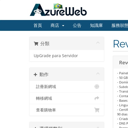
首頁
商店
公告
知識庫
服務狀
Re
分類
UpGrade para Servidor
Rev
- Paine
動作
- 50 GB
- Domí
註冊新網域
- Subd
- Trans
- Conta
轉移網域
- Base
- Lingu
查看購物車
- Certi
90 dias
- Criad
- DNS 
- Prot