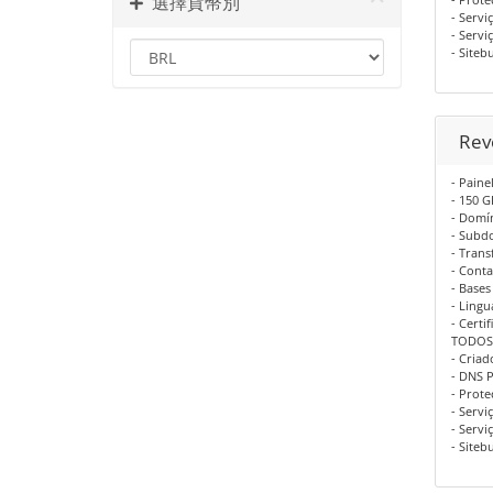
選擇貨幣別
- Servi
- Servi
- Siteb
Reve
- Paine
- 150 G
- Domí
- Subd
- Trans
- Conta
- Base
- Lingu
- Certi
TODOS 
- Criad
- DNS 
- Prot
- Servi
- Servi
- Siteb