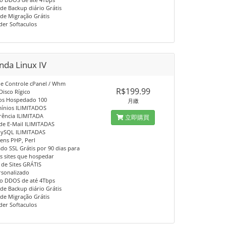
 de Backup diário Grátis
 de Migração Grátis
lder Softaculos
nda Linux IV
 de Controle cPanel / Whm
R$199.99
Disco Rígico
os Hospedado 100
月繳
ínios ILIMITADOS
erência ILIMITADA
立即購買
 de E-Mail ILIMITADAS
MySQL ILIMITADAS
gens PHP, Perl
cado SSL Grátis por 90 dias para
 sites que hospedar
 de Sites GRÁTIS
rsonalizado
ão DDOS de até 4Tbps
 de Backup diário Grátis
 de Migração Grátis
lder Softaculos