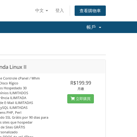
中文
登入
查看購物車
帳戶
da Linux II
 de Controle cPanel / Whm
R$199.99
Disco Rígico
os Hospedado 30
月繳
ínios ILIMITADOS
erência ILIMITADA
立即購買
 de E-Mail ILIMITADAS
MySQL ILIMITADAS
gens PHP, Perl
cado SSL Grátis por 90 dias para
 sites que hospedar
 de Sites GRÁTIS
rsonalizado
ão DDOS de até 4Tbps