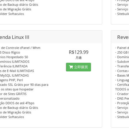
ço de Backup diário Grátis
- Serviço
ço de Migração Grátis
- Serviço
uilder Softaculos
- Sitebui
nda Linux III
Reve
l de Controle cPanel / Whm
- Painel
R$129.99
B Disco Rígico
- 250 GB 
nios Hospedado 50
- Domíni
月繳
omínios ILIMITADOS
- Subdom
ferência ILIMITADA
- Transf
立即購買
s de E-Mail ILIMITADAS
- Contas
s MySQL ILIMITADAS
- Bases 
agens PHP, Perl
- Lingua
ficado SSL Grátis por 90 dias para
- Certifi
os sites que hospedar
TODOS os
or de Sites GRÁTIS
- Criador
Personalizado
- DNS Pe
eção DDOS de até 4Tbps
- Proteç
ço de Backup diário Grátis
- Serviço
ço de Migração Grátis
- Serviço
uilder Softaculos
- Sitebui