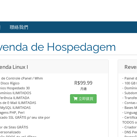
態
聯絡我們
venda de Hospedagem
enda Linux I
Reven
l de Controle cPanel / Whm
- Painel
R$99.99
 Disco Rígico
- 100 GB 
nios Hospedado 30
- Domíni
月繳
omínios ILIMITADOS
- Subdom
ferência ILIMITADA
- Transf
立即購買
s de E-Mail ILIMITADAS
- Contas
s MySQL ILIMITADAS
- Bases 
agens PHP, Perl
- Lingua
ficado SSL GRÁTIS p/ seu site por
- Certifi
TODOS os
or de Sites GRÁTIS
- Criador
Personalizado
- DNS Pe
eção DDOS de até 4Tbps
- Proteç