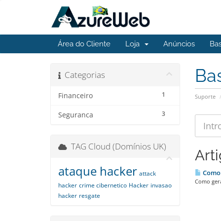
Área do Cliente
Loja
Anúncios
Ba
Ba
Categorias
1
Financeiro
Suporte
3
Seguranca
TAG Cloud (Domínios UK)
Art
ataque hacker
Como g
attack
Como gerar
hacker
crime cibernetico
Hacker
invasao
hacker
resgate