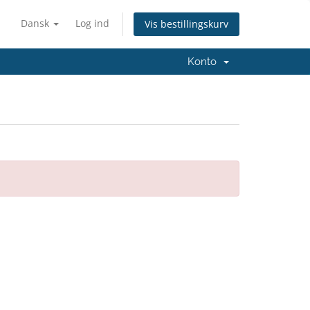
Dansk
Log ind
Vis bestillingskurv
Konto