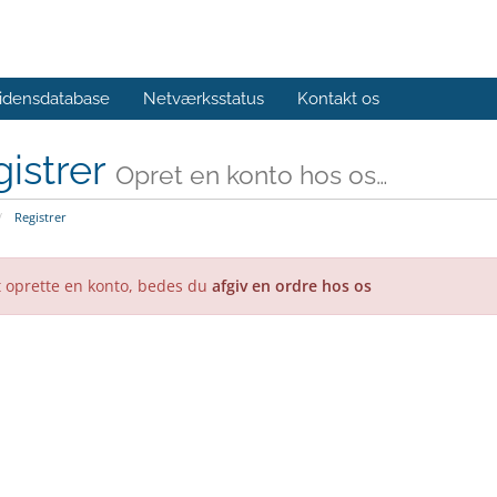
idensdatabase
Netværksstatus
Kontakt os
istrer
Opret en konto hos os…
Registrer
t oprette en konto, bedes du
afgiv en ordre hos os