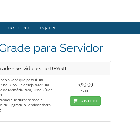
צרו קשר
מצב הרשת
Grade para Servidor
rade - Servidores no BRASIL
nado a você que possui um
R$0.00
r no BRASIL e deseja fazer um
e de Memória Ram, Disco Rígido
חודשי
s;
ramos que durante todo o
הזמינו עכשיו
o de Upgrade o Servidor ficará
;