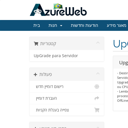
מאגר מידע
הודעות וחדשות
חנות
בית
Up
קטגוריות
UpGrade para Servidor
Upg
- Desti
פעולות
Servido
Upgrad
רישום דומיין חדש
ou CPU
- Lemb
process
העברת דומיין
OffLine
צפייה בעגלת הקניות