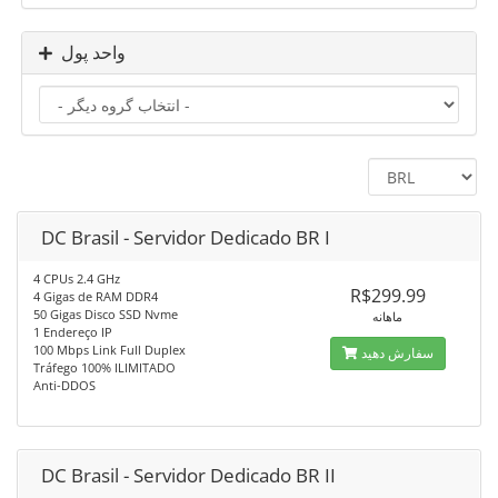
واحد پول
DC Brasil - Servidor Dedicado BR I
4 CPUs 2.4 GHz
R$299.99
4 Gigas de RAM DDR4
50 Gigas Disco SSD Nvme
ماهانه
1 Endereço IP
100 Mbps Link Full Duplex
سفارش دهید
Tráfego 100% ILIMITADO
Anti-DDOS
DC Brasil - Servidor Dedicado BR II