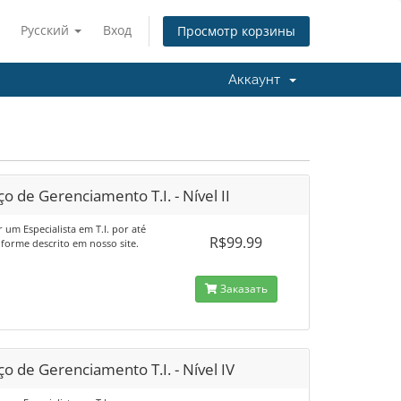
Русский
Вход
Просмотр корзины
Аккаунт
ço de Gerenciamento T.I. - Nível II
 um Especialista em T.I. por até
R$99.99
nforme descrito em nosso site.
Заказать
ço de Gerenciamento T.I. - Nível IV