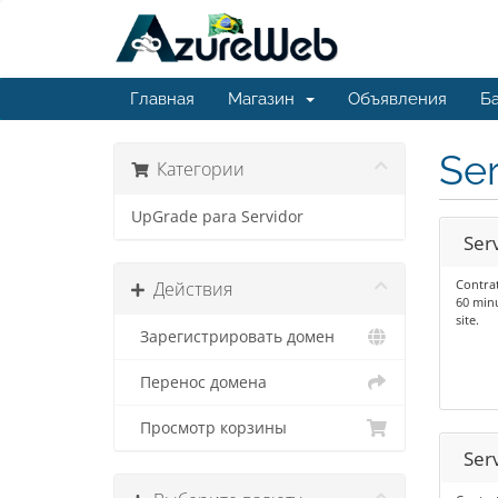
Главная
Магазин
Объявления
Ба
Se
Категории
UpGrade para Servidor
Serv
Contrat
Действия
60 min
site.
Зарегистрировать домен
Перенос домена
Просмотр корзины
Serv