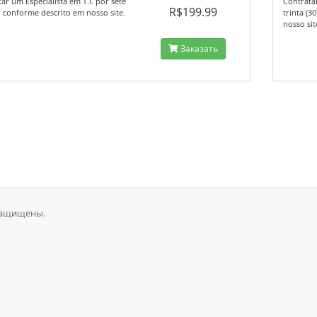
ar um Especialista em T.I. por sete
Contratar
R$199.99
s, conforme descrito em nosso site.
trinta (3
nosso sit
Заказать
 защищены.