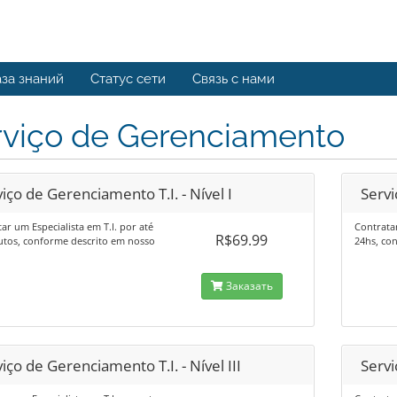
за знаний
Статус сети
Связь с нами
rviço de Gerenciamento
iço de Gerenciamento T.I. - Nível I
Servi
ar um Especialista em T.I. por até
Contratar
R$69.99
utos, conforme descrito em nosso
24hs, co
Заказать
iço de Gerenciamento T.I. - Nível III
Servi