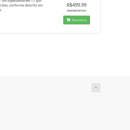
 um Especialista em T.I. por
R$499.99
0) dias, conforme descrito em
e.
ежемесячно
Заказать