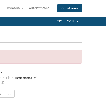
Română
Autentificare
Coșul meu
Contul meu
t.
e nu le putem onora, vă
ndă.
 din nou