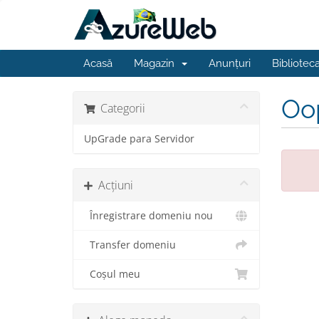
Acasă
Magazin
Anunțuri
Bibliotec
Oop
Categorii
UpGrade para Servidor
Acțiuni
Înregistrare domeniu nou
Transfer domeniu
Coșul meu