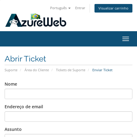
Português
Entrar
Visualizar carrinho
Alter
nave
Abrir Ticket
Suporte
Área do Cliente
Tickets de Suporte
Enviar Ticket
Nome
Endereço de email
Assunto