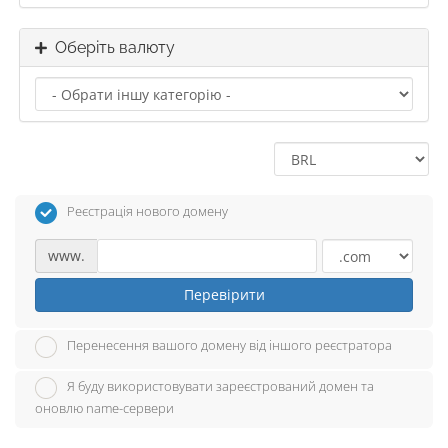
Оберіть валюту
Реєстрація нового домену
www.
Перевірити
Перенесення вашого домену від іншого реєстратора
Я буду використовувати зареєстрований домен та
оновлю name-сервери