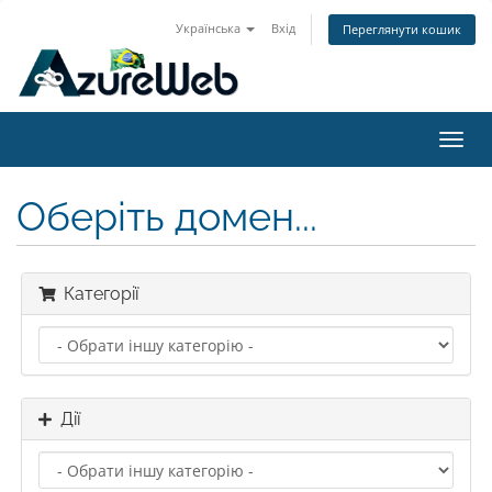
Українська
Вхід
Переглянути кошик
Пере
наві
Оберіть домен...
Категорії
Дії